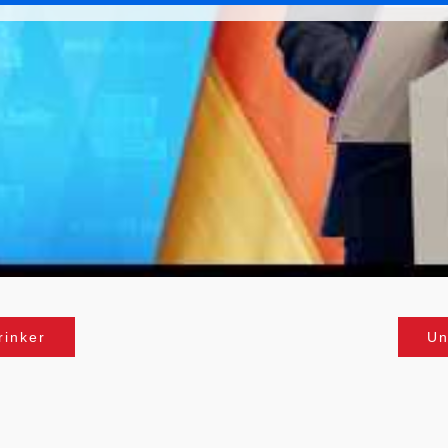
rinker
Un