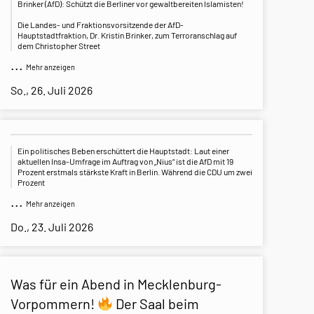
Brinker (AfD): Schützt die Berliner vor gewaltbereiten Islamisten!
Die Landes- und Fraktionsvorsitzende der AfD-
Hauptstadtfraktion, Dr. Kristin Brinker, zum Terroranschlag auf
dem Christopher Street
...
Mehr anzeigen
So., 26. Juli 2026
Ein politisches Beben erschüttert die Hauptstadt: Laut einer
aktuellen Insa-Umfrage im Auftrag von „Nius“ ist die AfD mit 19
Prozent erstmals stärkste Kraft in Berlin. Während die CDU um zwei
Prozent
...
Mehr anzeigen
Do., 23. Juli 2026
Was für ein Abend in Mecklenburg-
Vorpommern!
Der Saal beim