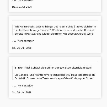
Do., 30. Juli 2026
Wie kann es sein, dass Anhänger des Islamisches Staates sich frei in
Deutschland bewegen können? Wie kann es sein, dass der Gesuchte
bereits in Haft war und wieder auf freien Fuß gesetzt wurde? Wer t
...
Mehr anzeigen
So., 26. Juli 2026
Brinker (AfD): Schützt die Berliner vor gewaltbereiten Islamisten!
Die Landes- und Fraktionsvorsitzende der AfD-Hauptstadtfraktion,
Dr. Kristin Brinker, zum Terroranschlag auf dem Christopher Street
...
Mehr anzeigen
So., 26. Juli 2026