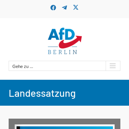
Zum
X
Facebook
Telegram
Inhalt
springen
Gehe zu ...
Landessatzung