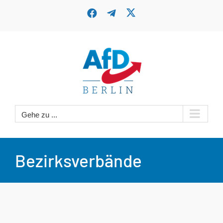
Zum
X
Facebook
Telegram
Inhalt
springen
Gehe zu ...
Bezirksverbände